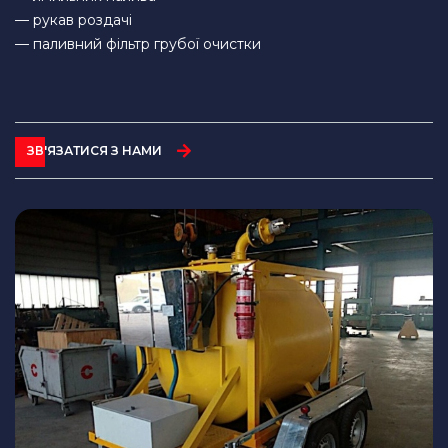
— рукав роздачі
— паливний фільтр грубої очистки
ЗВ'ЯЗАТИСЯ З НАМИ