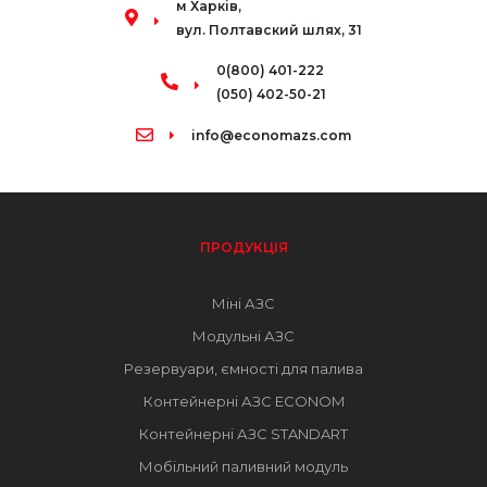
м Харків,
вyл. Пoлтaвcкий шляx, 31
0(800) 401-222
(050) 402-50-21
info@economazs.com
ПРОДУКЦІЯ
Міні АЗС
Модульні АЗС
Резервуари, ємності для палива
Контейнерні АЗС ECONOM
Контейнерні АЗС STANDART
Мобільний паливний модуль